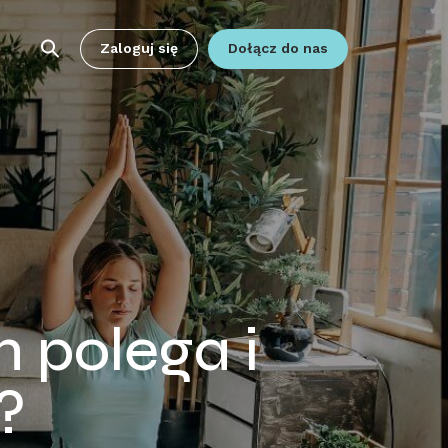
Zaloguj się
Dołącz do nas
m polega i
?