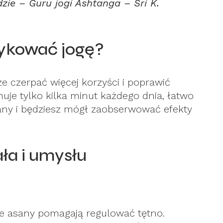
dzie – Guru jogi Ashtanga – Sri K.
tykować jogę?
 czerpać więcej korzyści i poprawić
je tylko kilka minut każdego dnia, łatwo
sany i będziesz mógł zaobserwować efekty
ała i umysłu
ne asany pomagają regulować tętno.