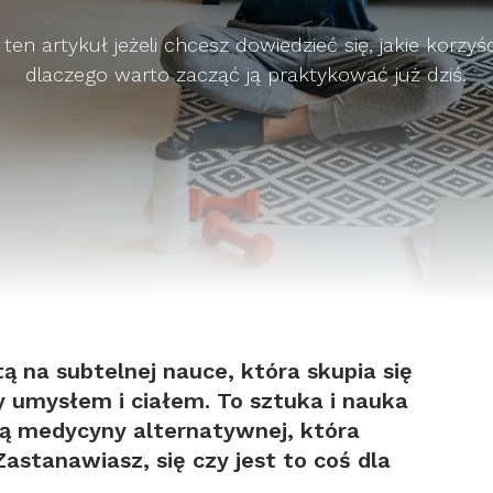
ten artykuł jeżeli chcesz dowiedzieć się, jakie korzyśc
dlaczego warto zacząć ją praktykować już dziś.
ą na subtelnej nauce, która skupia się
 umysłem i ciałem. To sztuka i nauka
mą medycyny alternatywnej, która
Zastanawiasz, się czy jest to coś dla