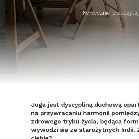
Koniecznie przeczytaj 
Joga jest dyscypliną duchową opart
na przywracaniu harmonii pomiędzy
zdrowego trybu życia, będąca for
wywodzi się ze starożytnych Indii. 
ciebie?