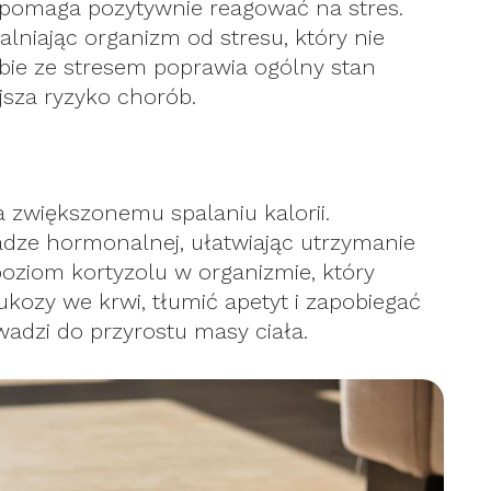
i pomaga pozytywnie reagować na stres.
niając organizm od stresu, który nie
bie ze stresem poprawia ogólny stan
jsza ryzyko chorób.
 zwiększonemu spalaniu kalorii.
dze hormonalnej, ułatwiając utrzymanie
oziom kortyzolu w organizmie, który
kozy we krwi, tłumić apetyt i zapobiegać
wadzi do przyrostu masy ciała.