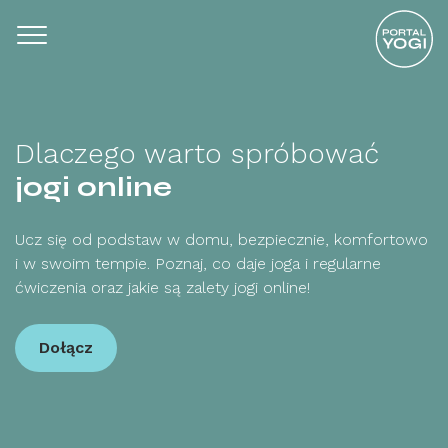
Dlaczego warto spróbować
jogi online
Ucz się od podstaw w domu, bezpiecznie, komfortowo
i w swoim tempie. Poznaj, co daje joga i regularne
ćwiczenia oraz jakie są zalety jogi online!
Dołącz